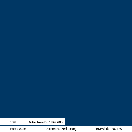
100 km
© Geobasis-DE / BKG 2015
Impressum
Datenschutzerklärung
BMWi.de, 2021 ©