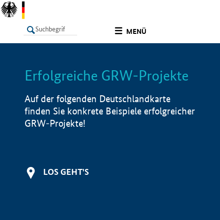
undefined
MENÜ
Erfolgreiche GRW-Projekte
LISTE
Filter
Info
Auf der folgenden Deutschlandkarte
finden Sie konkrete Beispiele erfolgreicher
GRW-Projekte!
LOS GEHT'S