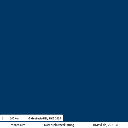
100 km
© Geobasis-DE / BKG 2015
Impressum
Datenschutzerklärung
BMWi.de, 2021 ©