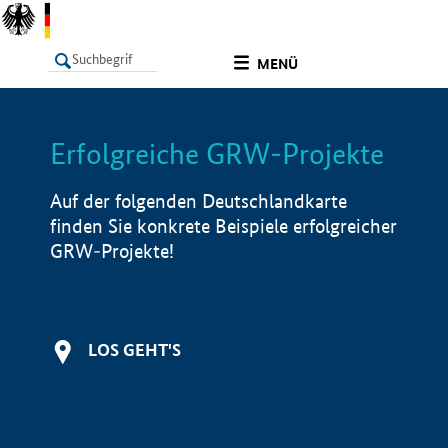
undefined
MENÜ
Erfolgreiche GRW-Projekte
LISTE
Filter
Info
Auf der folgenden Deutschlandkarte
finden Sie konkrete Beispiele erfolgreicher
GRW-Projekte!
LOS GEHT'S