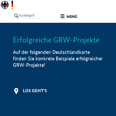
undefined
MENÜ
Erfolgreiche GRW-Projekte
LISTE
Filter
Info
Auf der folgenden Deutschlandkarte
finden Sie konkrete Beispiele erfolgreicher
GRW-Projekte!
LOS GEHT'S