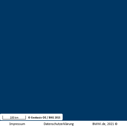
100 km
© Geobasis-DE / BKG 2015
Impressum
Datenschutzerklärung
BMWi.de, 2021 ©