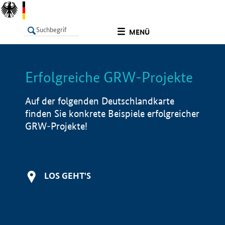
undefined
MENÜ
Erfolgreiche GRW-Projekte
LISTE
Filter
Info
Auf der folgenden Deutschlandkarte
finden Sie konkrete Beispiele erfolgreicher
GRW-Projekte!
LOS GEHT'S