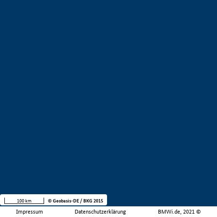
100 km
© Geobasis-DE / BKG 2015
Impressum
Datenschutzerklärung
BMWi.de, 2021 ©