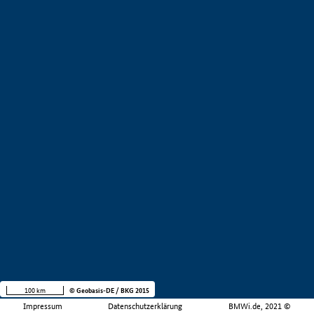
100 km
© Geobasis-DE / BKG 2015
Impressum
Datenschutzerklärung
BMWi.de, 2021 ©