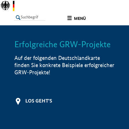
undefined
MENÜ
Erfolgreiche GRW-Projekte
LISTE
Filter
Info
Auf der folgenden Deutschlandkarte
finden Sie konkrete Beispiele erfolgreicher
GRW-Projekte!
LOS GEHT'S