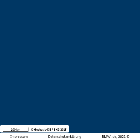
100 km
© Geobasis-DE / BKG 2015
Impressum
Datenschutzerklärung
BMWi.de, 2021 ©