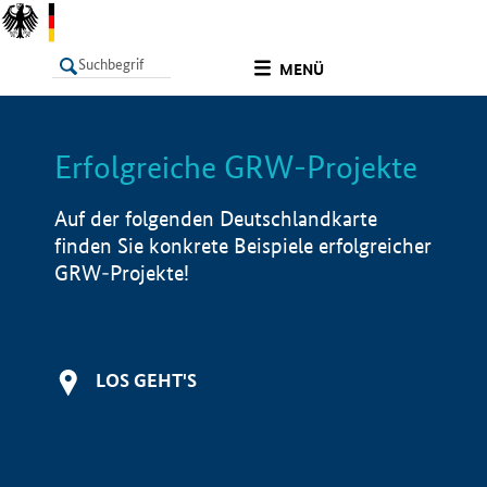
undefined
MENÜ
Erfolgreiche GRW-Projekte
LISTE
Filter
Info
Auf der folgenden Deutschlandkarte
finden Sie konkrete Beispiele erfolgreicher
GRW-Projekte!
LOS GEHT'S