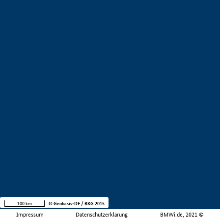
100 km
© Geobasis-DE / BKG 2015
Impressum
Datenschutzerklärung
BMWi.de, 2021 ©