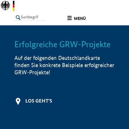
undefined
MENÜ
Erfolgreiche GRW-Projekte
LISTE
Filter
Info
Auf der folgenden Deutschlandkarte
finden Sie konkrete Beispiele erfolgreicher
GRW-Projekte!
LOS GEHT'S