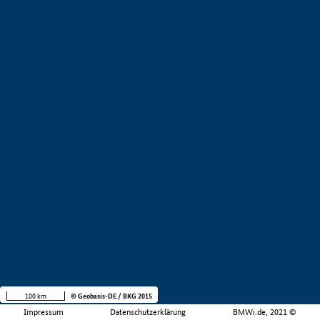
100 km
© Geobasis-DE / BKG 2015
Impressum
Datenschutzerklärung
BMWi.de, 2021 ©