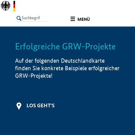
undefined
MENÜ
Erfolgreiche GRW-Projekte
LISTE
Filter
Info
Auf der folgenden Deutschlandkarte
finden Sie konkrete Beispiele erfolgreicher
GRW-Projekte!
LOS GEHT'S