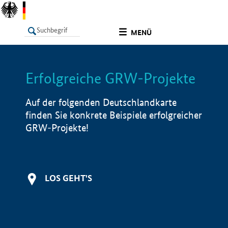
undefined
MENÜ
Erfolgreiche GRW-Projekte
LISTE
Filter
Info
Auf der folgenden Deutschlandkarte
finden Sie konkrete Beispiele erfolgreicher
GRW-Projekte!
LOS GEHT'S