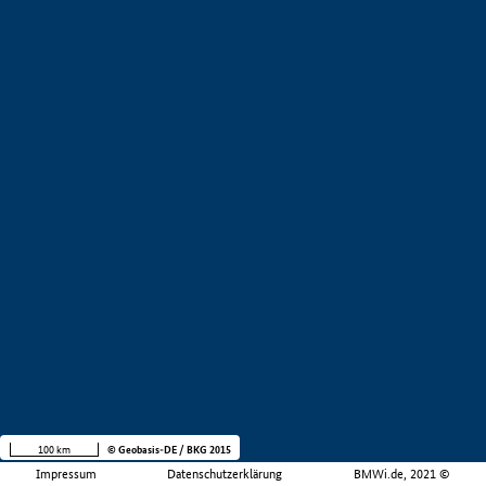
100 km
© Geobasis-DE / BKG 2015
Impressum
Datenschutzerklärung
BMWi.de, 2021 ©