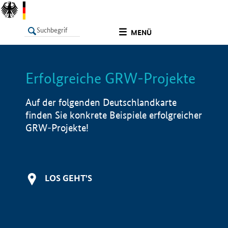
undefined
MENÜ
Erfolgreiche GRW-Projekte
LISTE
Filter
Info
Auf der folgenden Deutschlandkarte
finden Sie konkrete Beispiele erfolgreicher
GRW-Projekte!
LOS GEHT'S