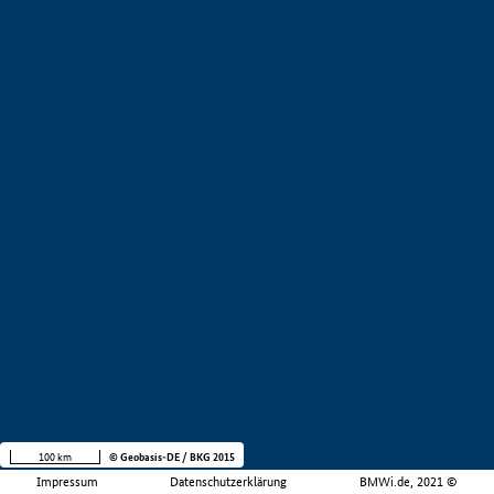
100 km
© Geobasis-DE / BKG 2015
Impressum
Datenschutzerklärung
BMWi.de, 2021 ©