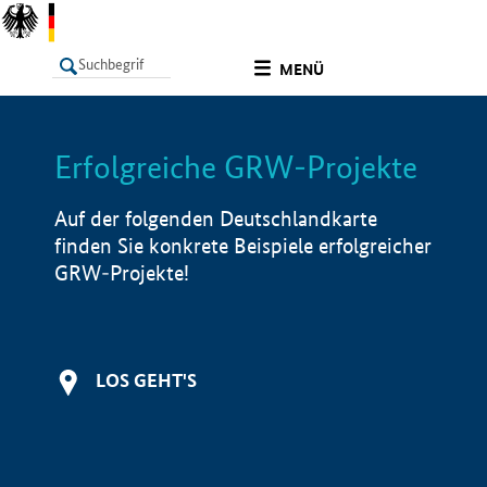
undefined
MENÜ
Erfolgreiche GRW-Projekte
LISTE
Filter
Info
Auf der folgenden Deutschlandkarte
finden Sie konkrete Beispiele erfolgreicher
GRW-Projekte!
LOS GEHT'S