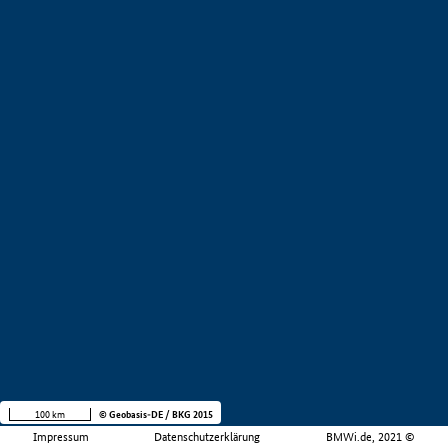
100 km
© Geobasis-DE / BKG 2015
Impressum
Datenschutzerklärung
BMWi.de, 2021 ©