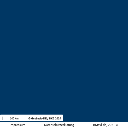
100 km
© Geobasis-DE / BKG 2015
Impressum
Datenschutzerklärung
BMWi.de, 2021 ©