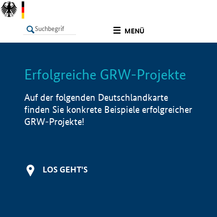
undefined
MENÜ
Erfolgreiche GRW-Projekte
LISTE
Filter
Info
Auf der folgenden Deutschlandkarte
finden Sie konkrete Beispiele erfolgreicher
GRW-Projekte!
LOS GEHT'S