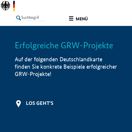
undefined
MENÜ
Erfolgreiche GRW-Projekte
LISTE
Filter
Info
Auf der folgenden Deutschlandkarte
finden Sie konkrete Beispiele erfolgreicher
GRW-Projekte!
LOS GEHT'S