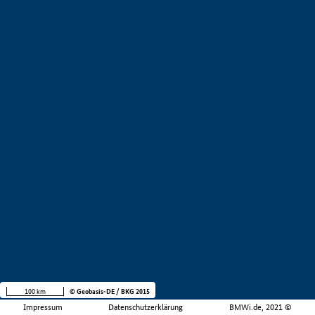
100 km
© Geobasis-DE / BKG 2015
Impressum
Datenschutzerklärung
BMWi.de, 2021 ©