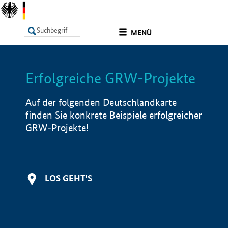
undefined
MENÜ
Erfolgreiche GRW-Projekte
LISTE
Filter
Info
Auf der folgenden Deutschlandkarte
finden Sie konkrete Beispiele erfolgreicher
GRW-Projekte!
LOS GEHT'S