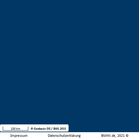
100 km
© Geobasis-DE / BKG 2015
Impressum
Datenschutzerklärung
BMWi.de, 2021 ©