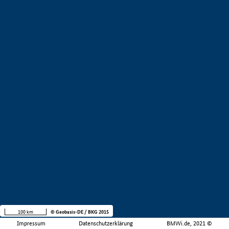
100 km
© Geobasis-DE / BKG 2015
Impressum
Datenschutzerklärung
BMWi.de, 2021 ©