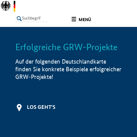
undefined
MENÜ
Erfolgreiche GRW-Projekte
LISTE
Filter
Info
Auf der folgenden Deutschlandkarte
finden Sie konkrete Beispiele erfolgreicher
GRW-Projekte!
LOS GEHT'S