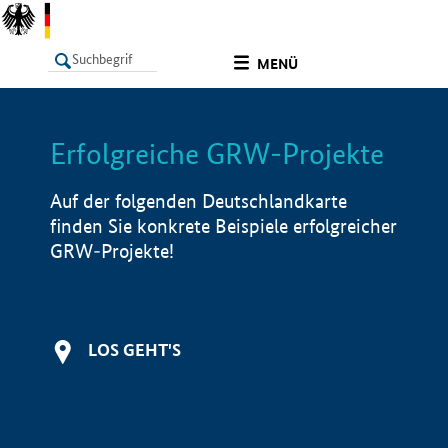
undefined
MENÜ
Erfolgreiche GRW-Projekte
LISTE
Filter
Info
Auf der folgenden Deutschlandkarte
finden Sie konkrete Beispiele erfolgreicher
GRW-Projekte!
LOS GEHT'S