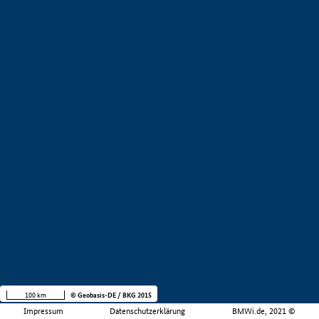
100 km
© Geobasis-DE / BKG 2015
Impressum
Datenschutzerklärung
BMWi.de, 2021 ©