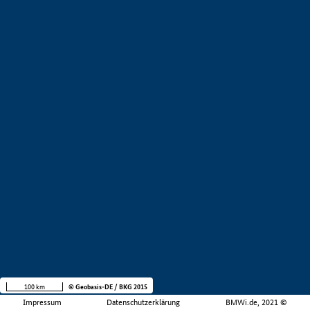
100 km
© Geobasis-DE / BKG 2015
Impressum
Datenschutzerklärung
BMWi.de, 2021 ©