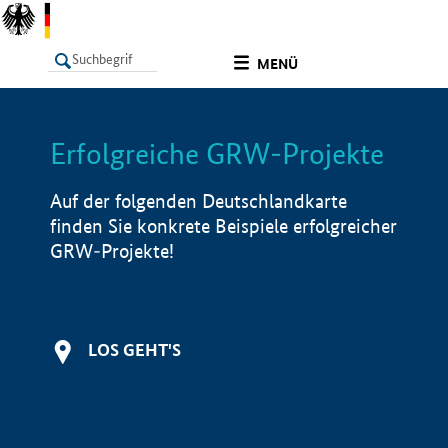
undefined
MENÜ
Erfolgreiche GRW-Projekte
LISTE
Filter
Info
Auf der folgenden Deutschlandkarte
finden Sie konkrete Beispiele erfolgreicher
GRW-Projekte!
LOS GEHT'S