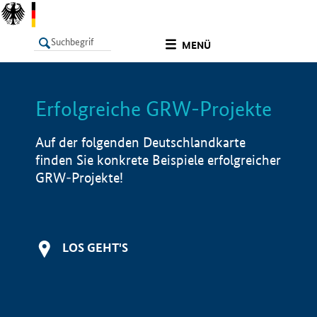
undefined
MENÜ
Erfolgreiche GRW-Projekte
LISTE
Filter
Info
Auf der folgenden Deutschlandkarte
finden Sie konkrete Beispiele erfolgreicher
GRW-Projekte!
LOS GEHT'S