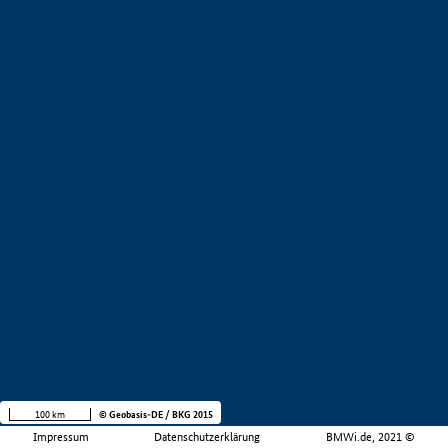
100 km
© Geobasis-DE / BKG 2015
Impressum
Datenschutzerklärung
BMWi.de, 2021 ©