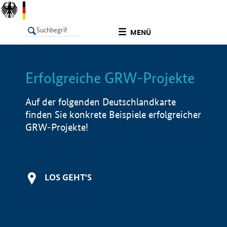
undefined
MENÜ
Erfolgreiche GRW-Projekte
LISTE
Filter
Info
Auf der folgenden Deutschlandkarte
finden Sie konkrete Beispiele erfolgreicher
GRW-Projekte!
LOS GEHT'S