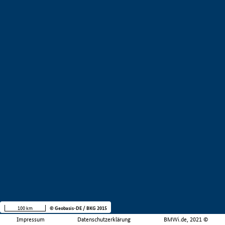
100 km
© Geobasis-DE / BKG 2015
Impressum
Datenschutzerklärung
BMWi.de, 2021 ©