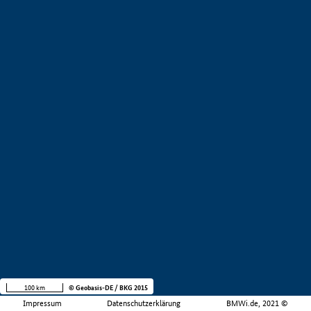
100 km
© Geobasis-DE / BKG 2015
Impressum
Datenschutzerklärung
BMWi.de, 2021 ©