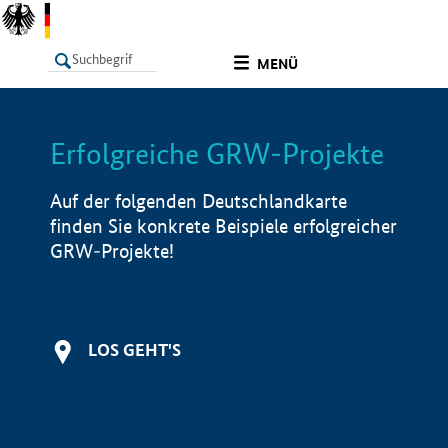
undefined
MENÜ
Erfolgreiche GRW-Projekte
LISTE
Filter
Info
Auf der folgenden Deutschlandkarte
finden Sie konkrete Beispiele erfolgreicher
GRW-Projekte!
LOS GEHT'S