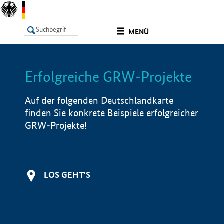
undefined
MENÜ
Erfolgreiche GRW-Projekte
LISTE
Filter
Info
Auf der folgenden Deutschlandkarte
finden Sie konkrete Beispiele erfolgreicher
GRW-Projekte!
LOS GEHT'S