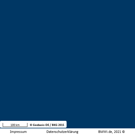
100 km
© Geobasis-DE / BKG 2015
Impressum
Datenschutzerklärung
BMWi.de, 2021 ©