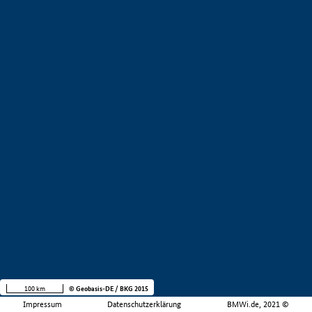
100 km
© Geobasis-DE / BKG 2015
Impressum
Datenschutzerklärung
BMWi.de, 2021 ©