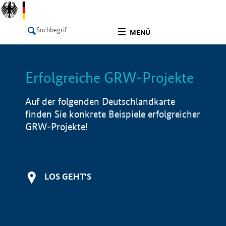
undefined
MENÜ
Erfolgreiche GRW-Projekte
LISTE
Filter
Info
Auf der folgenden Deutschlandkarte
finden Sie konkrete Beispiele erfolgreicher
GRW-Projekte!
LOS GEHT'S