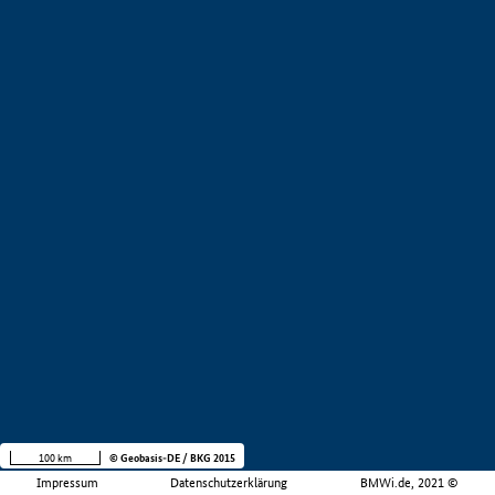
100 km
© Geobasis-DE / BKG 2015
Impressum
Datenschutzerklärung
BMWi.de, 2021 ©