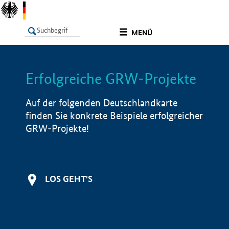
undefined
MENÜ
Erfolgreiche GRW-Projekte
LISTE
Filter
Info
Auf der folgenden Deutschlandkarte
finden Sie konkrete Beispiele erfolgreicher
GRW-Projekte!
LOS GEHT'S