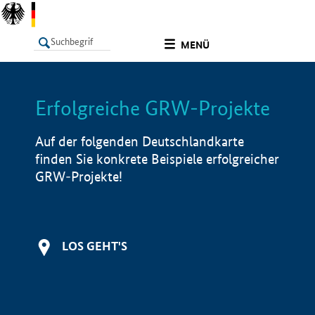
undefined
MENÜ
Erfolgreiche GRW-Projekte
LISTE
Filter
Info
Auf der folgenden Deutschlandkarte
finden Sie konkrete Beispiele erfolgreicher
GRW-Projekte!
LOS GEHT'S