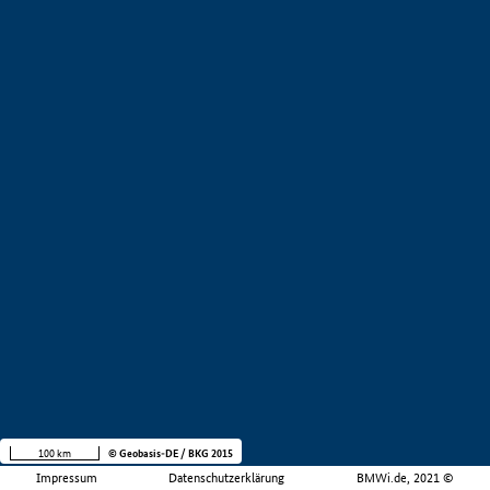
100 km
© Geobasis-DE / BKG 2015
Impressum
Datenschutzerklärung
BMWi.de, 2021 ©