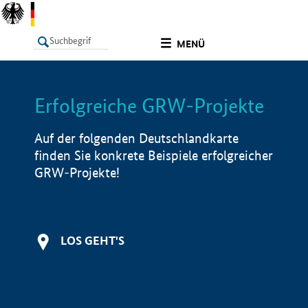
undefined
MENÜ
Erfolgreiche GRW-Projekte
LISTE
Filter
Info
Auf der folgenden Deutschlandkarte
finden Sie konkrete Beispiele erfolgreicher
GRW-Projekte!
LOS GEHT'S