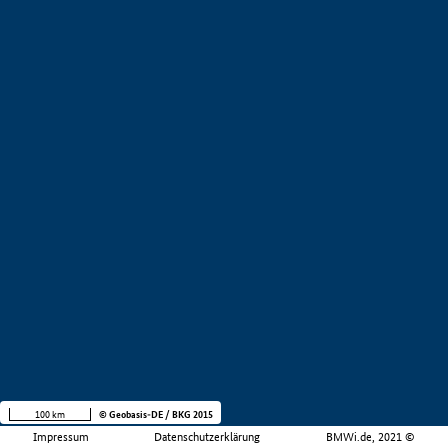
100 km
© Geobasis-DE / BKG 2015
Impressum
Datenschutzerklärung
BMWi.de, 2021 ©