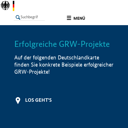
undefined
MENÜ
Erfolgreiche GRW-Projekte
LISTE
Filter
Info
Auf der folgenden Deutschlandkarte
finden Sie konkrete Beispiele erfolgreicher
GRW-Projekte!
LOS GEHT'S