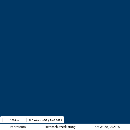
100 km
© Geobasis-DE / BKG 2015
Impressum
Datenschutzerklärung
BMWi.de, 2021 ©