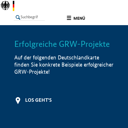
undefined
MENÜ
Erfolgreiche GRW-Projekte
LISTE
Filter
Info
Auf der folgenden Deutschlandkarte
finden Sie konkrete Beispiele erfolgreicher
GRW-Projekte!
LOS GEHT'S