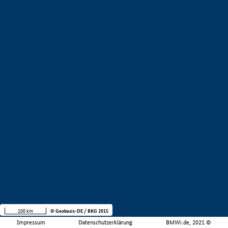
100 km
© Geobasis-DE / BKG 2015
Impressum
Datenschutzerklärung
BMWi.de, 2021 ©