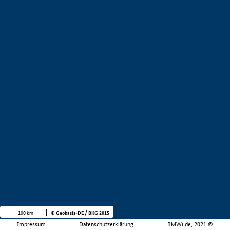
100 km
© Geobasis-DE / BKG 2015
Impressum
Datenschutzerklärung
BMWi.de, 2021 ©