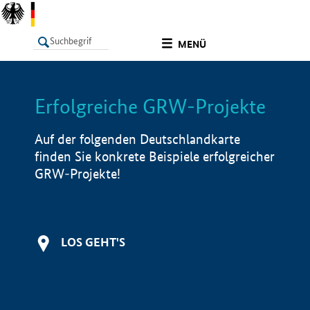
undefined
MENÜ
Erfolgreiche GRW-Projekte
LISTE
Filter
Info
Auf der folgenden Deutschlandkarte
finden Sie konkrete Beispiele erfolgreicher
GRW-Projekte!
LOS GEHT'S