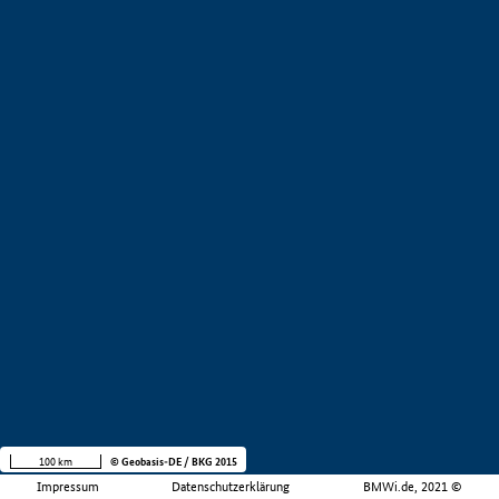
100 km
© Geobasis-DE / BKG 2015
Impressum
Datenschutzerklärung
BMWi.de, 2021 ©