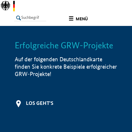
undefined
MENÜ
Erfolgreiche GRW-Projekte
LISTE
Filter
Info
Auf der folgenden Deutschlandkarte
finden Sie konkrete Beispiele erfolgreicher
GRW-Projekte!
LOS GEHT'S