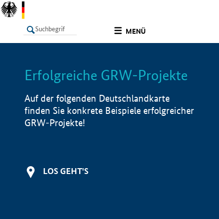
undefined
MENÜ
Erfolgreiche GRW-Projekte
LISTE
Filter
Info
Auf der folgenden Deutschlandkarte
finden Sie konkrete Beispiele erfolgreicher
GRW-Projekte!
LOS GEHT'S