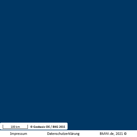
100 km
© Geobasis-DE / BKG 2015
Impressum
Datenschutzerklärung
BMWi.de, 2021 ©