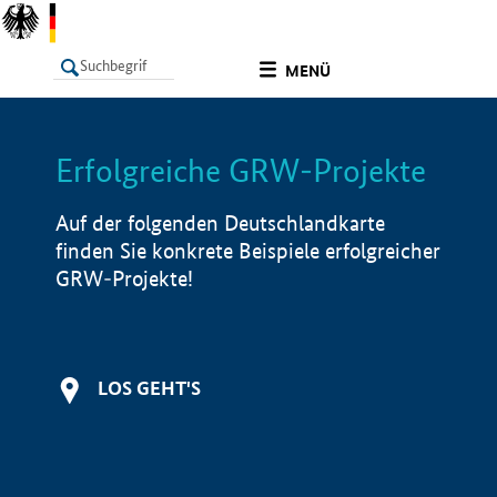
undefined
MENÜ
Erfolgreiche GRW-Projekte
LISTE
Filter
Info
Auf der folgenden Deutschlandkarte
finden Sie konkrete Beispiele erfolgreicher
GRW-Projekte!
LOS GEHT'S