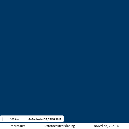
100 km
© Geobasis-DE / BKG 2015
Impressum
Datenschutzerklärung
BMWi.de, 2021 ©