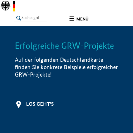
undefined
MENÜ
Erfolgreiche GRW-Projekte
LISTE
Filter
Info
Auf der folgenden Deutschlandkarte
finden Sie konkrete Beispiele erfolgreicher
GRW-Projekte!
LOS GEHT'S