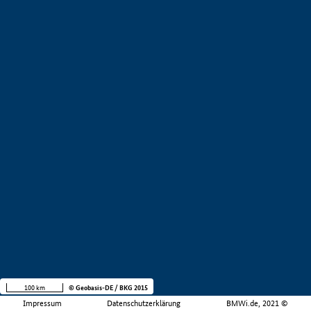
100 km
© Geobasis-DE / BKG 2015
Impressum
Datenschutzerklärung
BMWi.de, 2021 ©