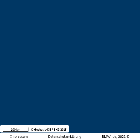
100 km
© Geobasis-DE / BKG 2015
Impressum
Datenschutzerklärung
BMWi.de, 2021 ©