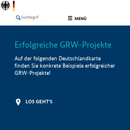
undefined
MENÜ
Erfolgreiche GRW-Projekte
LISTE
Filter
Info
Auf der folgenden Deutschlandkarte
finden Sie konkrete Beispiele erfolgreicher
GRW-Projekte!
LOS GEHT'S