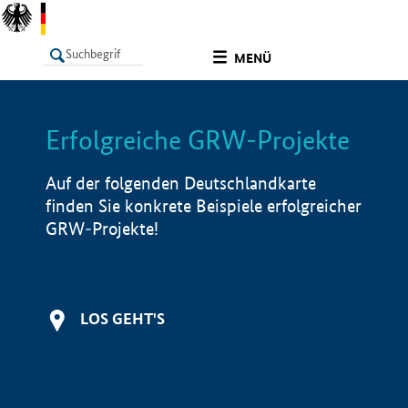
undefined
MENÜ
Erfolgreiche GRW-Projekte
LISTE
Filter
Info
Auf der folgenden Deutschlandkarte
finden Sie konkrete Beispiele erfolgreicher
GRW-Projekte!
LOS GEHT'S