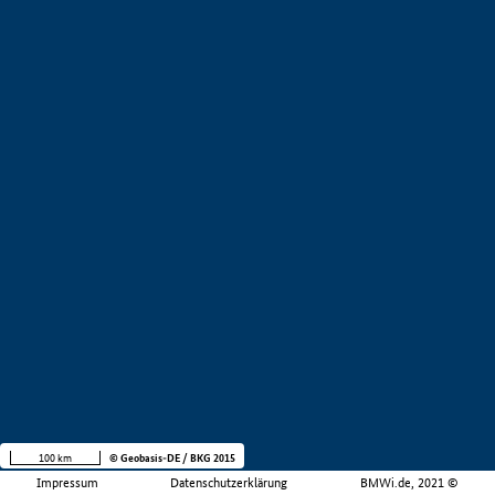
100 km
© Geobasis-DE / BKG 2015
Impressum
Datenschutzerklärung
BMWi.de, 2021 ©