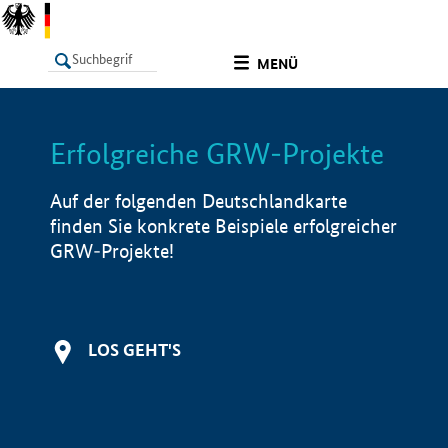
undefined
MENÜ
Erfolgreiche GRW-Projekte
LISTE
Filter
Info
Auf der folgenden Deutschlandkarte
finden Sie konkrete Beispiele erfolgreicher
GRW-Projekte!
LOS GEHT'S