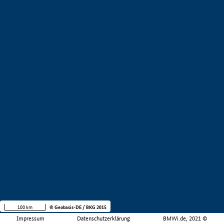
100 km
© Geobasis-DE / BKG 2015
Impressum
Datenschutzerklärung
BMWi.de, 2021 ©