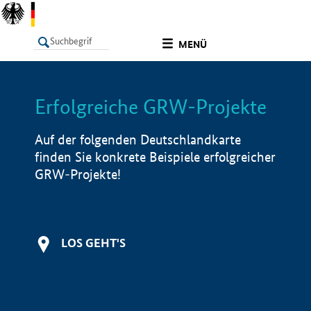
undefined
MENÜ
Erfolgreiche GRW-Projekte
LISTE
Filter
Info
Auf der folgenden Deutschlandkarte
finden Sie konkrete Beispiele erfolgreicher
GRW-Projekte!
LOS GEHT'S