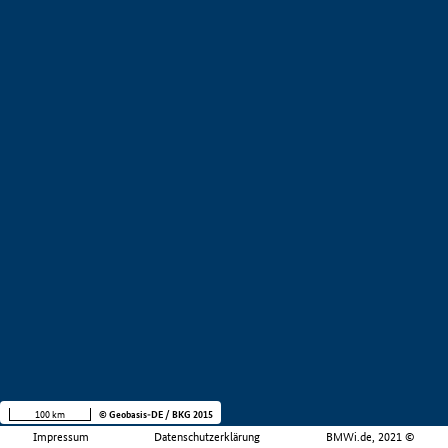
100 km
© Geobasis-DE / BKG 2015
Impressum
Datenschutzerklärung
BMWi.de, 2021 ©