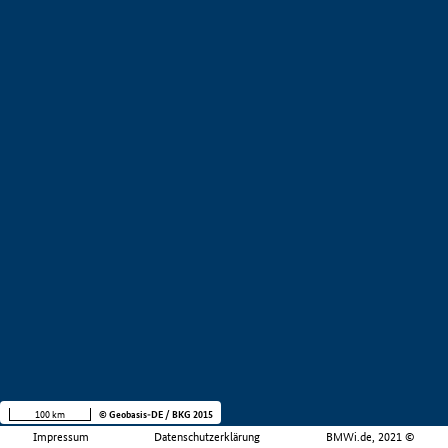
100 km
© Geobasis-DE / BKG 2015
Impressum
Datenschutzerklärung
BMWi.de, 2021 ©