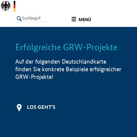
undefined
MENÜ
Erfolgreiche GRW-Projekte
LISTE
Filter
Info
Auf der folgenden Deutschlandkarte
finden Sie konkrete Beispiele erfolgreicher
GRW-Projekte!
LOS GEHT'S