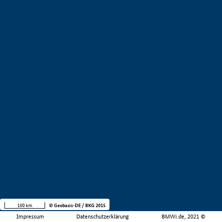
100 km
© Geobasis-DE / BKG 2015
Impressum
Datenschutzerklärung
BMWi.de, 2021 ©