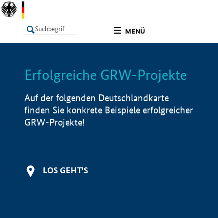
undefined
MENÜ
Erfolgreiche GRW-Projekte
LISTE
Filter
Info
Auf der folgenden Deutschlandkarte
finden Sie konkrete Beispiele erfolgreicher
GRW-Projekte!
LOS GEHT'S