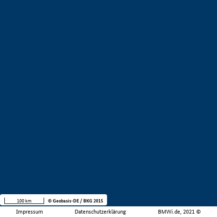
100 km
© Geobasis-DE / BKG 2015
Impressum
Datenschutzerklärung
BMWi.de, 2021 ©