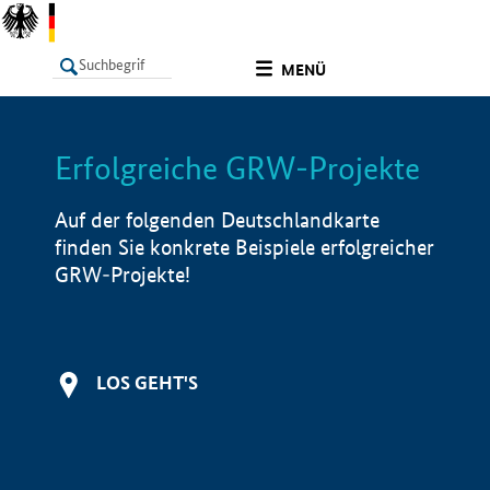
undefined
MENÜ
Erfolgreiche GRW-Projekte
LISTE
Filter
Info
Auf der folgenden Deutschlandkarte
finden Sie konkrete Beispiele erfolgreicher
GRW-Projekte!
LOS GEHT'S