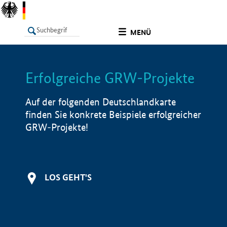
undefined
MENÜ
Erfolgreiche GRW-Projekte
LISTE
Filter
Info
Auf der folgenden Deutschlandkarte
finden Sie konkrete Beispiele erfolgreicher
GRW-Projekte!
LOS GEHT'S