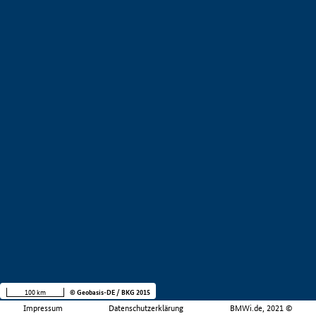
100 km
© Geobasis-DE / BKG 2015
Impressum
Datenschutzerklärung
BMWi.de, 2021 ©