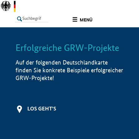
undefined
MENÜ
Erfolgreiche GRW-Projekte
LISTE
Filter
Info
Auf der folgenden Deutschlandkarte
finden Sie konkrete Beispiele erfolgreicher
GRW-Projekte!
LOS GEHT'S