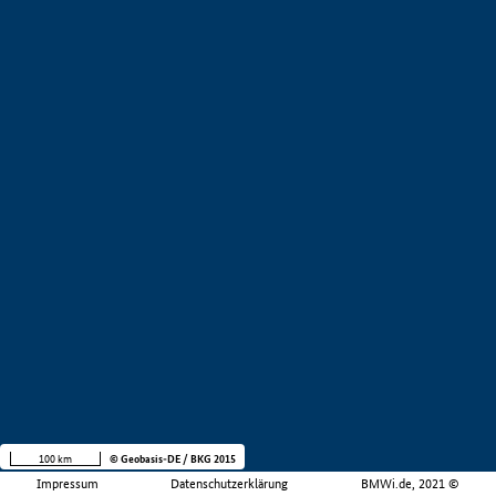
100 km
© Geobasis-DE / BKG 2015
Impressum
Datenschutzerklärung
BMWi.de, 2021 ©