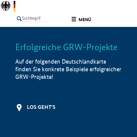
undefined
MENÜ
Erfolgreiche GRW-Projekte
LISTE
Filter
Info
Auf der folgenden Deutschlandkarte
finden Sie konkrete Beispiele erfolgreicher
GRW-Projekte!
LOS GEHT'S