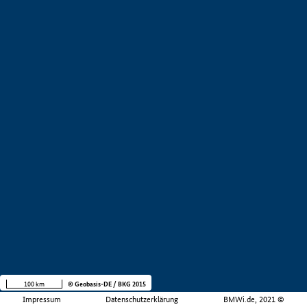
100 km
© Geobasis-DE / BKG 2015
Impressum
Datenschutzerklärung
BMWi.de, 2021 ©