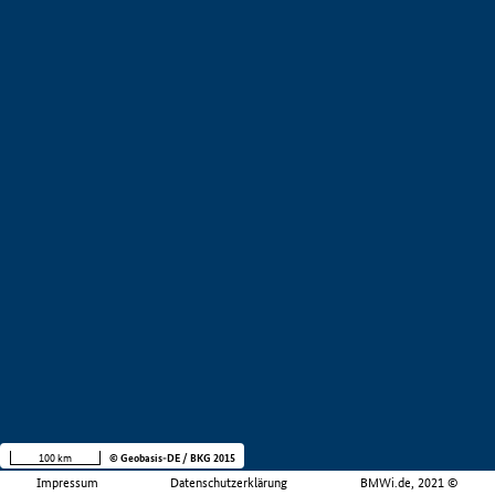
100 km
© Geobasis-DE / BKG 2015
Impressum
Datenschutzerklärung
BMWi.de, 2021 ©