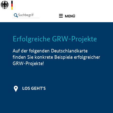
undefined
MENÜ
Erfolgreiche GRW-Projekte
LISTE
Filter
Info
Auf der folgenden Deutschlandkarte
finden Sie konkrete Beispiele erfolgreicher
GRW-Projekte!
LOS GEHT'S