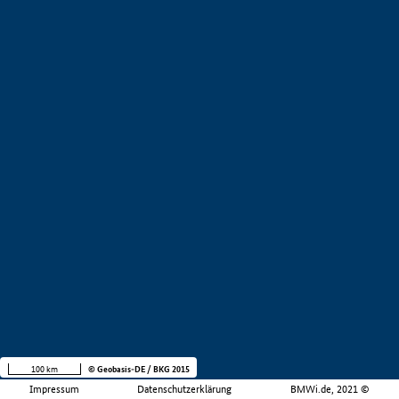
100 km
© Geobasis-DE / BKG 2015
Impressum
Datenschutzerklärung
BMWi.de, 2021 ©