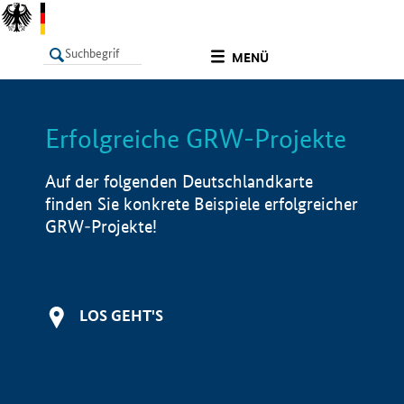
undefined
MENÜ
Erfolgreiche GRW-Projekte
LISTE
Filter
Info
Auf der folgenden Deutschlandkarte
finden Sie konkrete Beispiele erfolgreicher
GRW-Projekte!
LOS GEHT'S