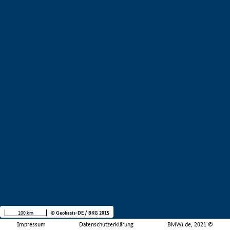
100 km
© Geobasis-DE / BKG 2015
Impressum
Datenschutzerklärung
BMWi.de, 2021 ©