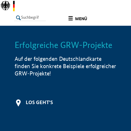
undefined
MENÜ
Erfolgreiche GRW-Projekte
LISTE
Filter
Info
Auf der folgenden Deutschlandkarte
finden Sie konkrete Beispiele erfolgreicher
GRW-Projekte!
LOS GEHT'S