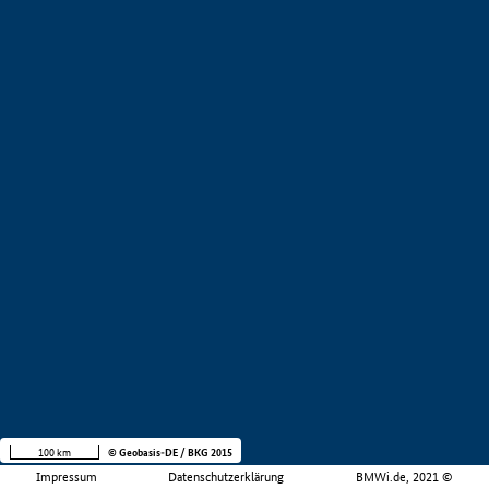
100 km
© Geobasis-DE / BKG 2015
Impressum
Datenschutzerklärung
BMWi.de, 2021 ©