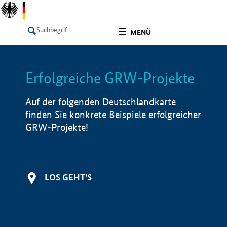
undefined
MENÜ
Erfolgreiche GRW-Projekte
LISTE
Filter
Info
Auf der folgenden Deutschlandkarte
finden Sie konkrete Beispiele erfolgreicher
GRW-Projekte!
LOS GEHT'S