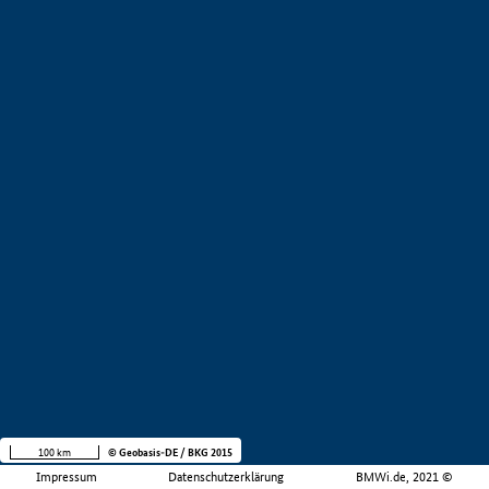
100 km
© Geobasis-DE / BKG 2015
Impressum
Datenschutzerklärung
BMWi.de, 2021 ©