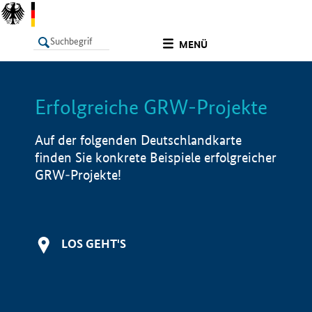
undefined
MENÜ
Erfolgreiche GRW-Projekte
LISTE
Filter
Info
Auf der folgenden Deutschlandkarte
finden Sie konkrete Beispiele erfolgreicher
GRW-Projekte!
LOS GEHT'S