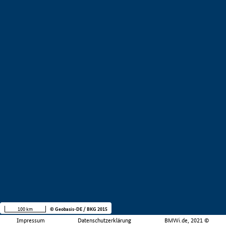
100 km
© Geobasis-DE / BKG 2015
Impressum
Datenschutzerklärung
BMWi.de, 2021 ©