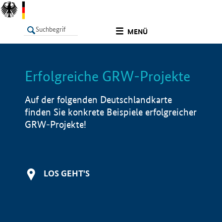
undefined
MENÜ
Erfolgreiche GRW-Projekte
LISTE
Filter
Info
Auf der folgenden Deutschlandkarte
finden Sie konkrete Beispiele erfolgreicher
GRW-Projekte!
LOS GEHT'S