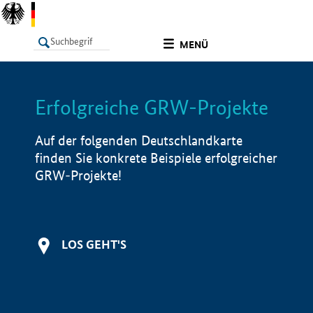
undefined
MENÜ
Erfolgreiche GRW-Projekte
LISTE
Filter
Info
Auf der folgenden Deutschlandkarte
finden Sie konkrete Beispiele erfolgreicher
GRW-Projekte!
LOS GEHT'S