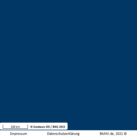
100 km
© Geobasis-DE / BKG 2015
Impressum
Datenschutzerklärung
BMWi.de, 2021 ©