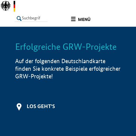
undefined
MENÜ
Erfolgreiche GRW-Projekte
LISTE
Filter
Info
Auf der folgenden Deutschlandkarte
finden Sie konkrete Beispiele erfolgreicher
GRW-Projekte!
LOS GEHT'S