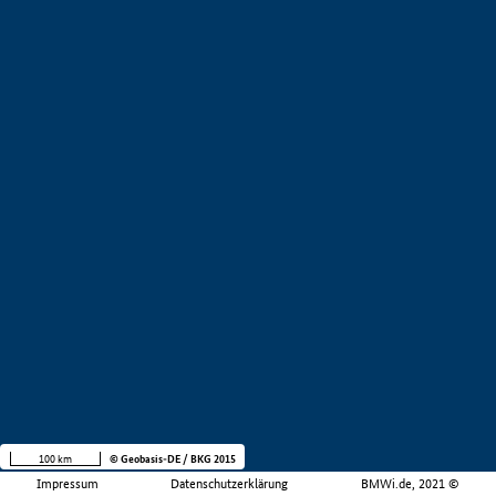
100 km
© Geobasis-DE / BKG 2015
Impressum
Datenschutzerklärung
BMWi.de, 2021 ©